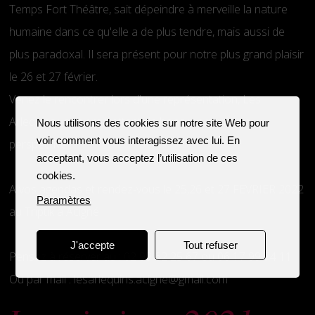
Temps Fort Théâtre, sait dépeindre à merveille la nature
humaine dans ce qu'elle a de plus tendre, mais aussi de
plus paradoxal. Il sera présent pour notre plus grand plaisir
le 26 et 27 février.
Venez le rencontrer lors d'une représentation, Les
Arlequins vous promettent de bons moments en
Nous utilisons des cookies sur notre site Web pour
voir comment vous interagissez avec lui. En
perspective !
acceptant, vous acceptez l’utilisation de ces
cookies.
A vos agendas et rendez-vous le 25,26 et 27 FEVRIER 2022
Paramètres
au Triptik à Acigné
J'accepte
Tout refuser
Pensez à réserver au : 02 99 62 25 67 ou 06 17 99 74 11
Ou par mail : lesarlequins.acigne@gmail.com